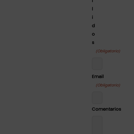
l
l
i
d
o
s
(Obligatorio)
Nombre
Email
(Obligatorio)
Comentarios