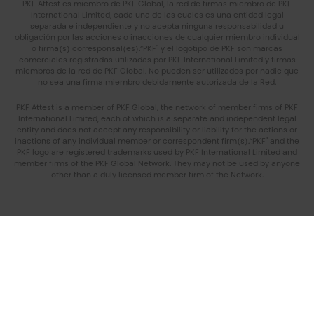
PKF Attest es miembro de PKF Global, la red de firmas miembro de PKF
International Limited, cada una de las cuales es una entidad legal
separada e independiente y no acepta ninguna responsabilidad u
obligación por las acciones o inacciones de cualquier miembro individual
o firma(s) corresponsal(es).“PKF" y el logotipo de PKF son marcas
comerciales registradas utilizadas por PKF International Limited y firmas
miembros de la red de PKF Global. No pueden ser utilizados por nadie que
no sea una firma miembro debidamente autorizada de la Red.
PKF Attest is a member of PKF Global, the network of member firms of PKF
International Limited, each of which is a separate and independent legal
entity and does not accept any responsibility or liability for the actions or
inactions of any individual member or correspondent firm(s).“PKF" and the
PKF logo are registered trademarks used by PKF International Limited and
member firms of the PKF Global Network. They may not be used by anyone
other than a duly licensed member firm of the Network.