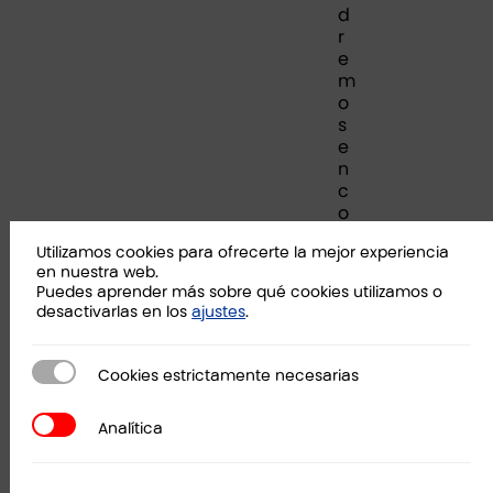
d
r
e
m
o
s
e
n
c
o
n
Utilizamos cookies para ofrecerte la mejor experiencia
t
en nuestra web.
a
Puedes aprender más sobre qué cookies utilizamos o
c
desactivarlas en los
ajustes
.
t
o
c
Cookies estrictamente necesarias
Cookies estrictamente necesarias
o
n
Analítica
Analítica
t
i
g