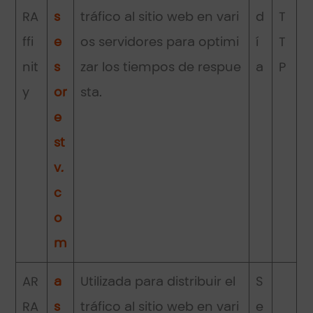
RA
s
tráfico al sitio web en vari
d
T
ffi
e
os servidores para optimi
í
T
nit
s
zar los tiempos de respue
a
P
y
or
sta.
e
st
v.
c
o
m
AR
a
Utilizada para distribuir el
S
RA
s
tráfico al sitio web en vari
e