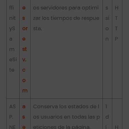
ffi
e
os servidores para optimi
s
H
nit
s
zar los tiempos de respue
si
T
yS
or
sta.
o
T
a
e
n
P
m
st
eSi
v.
te
c
o
m
AS
a
Conserva los estados de l
1
P.
s
os usuarios en todas las p
d
NE
e
eticiones de la página.
í
H