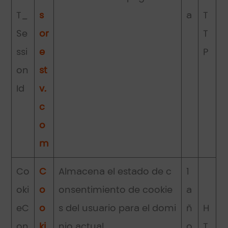
T_
s
a
T
Se
or
T
ssi
e
P
on
st
Id
v.
c
o
m
Co
C
Almacena el estado de c
1
oki
o
onsentimiento de cookie
a
eC
o
s del usuario para el domi
ñ
H
on
ki
nio actual
o
T