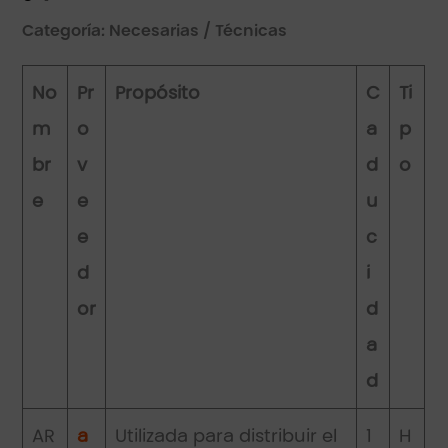
Categoría: Necesarias / Técnicas
No
Pr
Propósito
C
Ti
m
o
a
p
br
v
d
o
e
e
u
e
c
d
i
or
d
a
d
AR
a
Utilizada para distribuir el
1
H