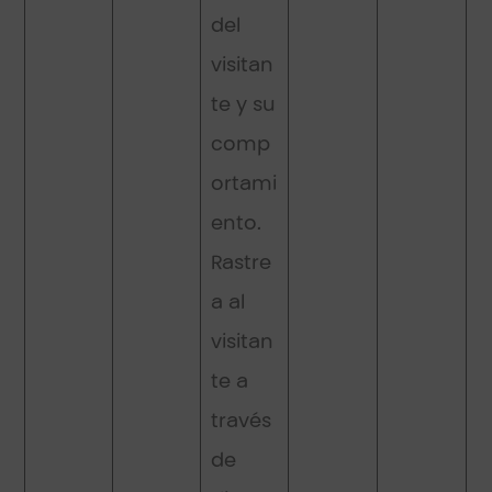
del
visitan
te y su
comp
ortami
ento.
Rastre
a al
visitan
te a
través
de