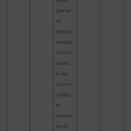
para
gener
ar
datos
estadí
sticos
acerc
a de
cómo
utiliza
el
visitan
te el