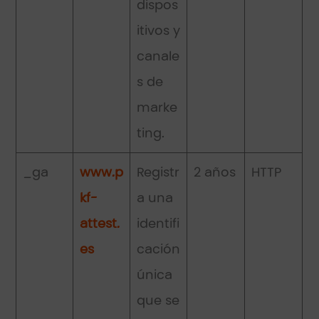
dispos
itivos y
canale
s de
marke
ting.
_ga
www.p
Registr
2 años
HTTP
kf-
a una
attest.
identifi
es
cación
única
que se