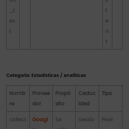
ort
s
_t
t
es
e
t
n
t
Categoría: Estadísticas / analíticas
Nomb
Provee
Propó
Caduc
Tipo
re
dor
sito
idad
collect
Googl
Se
Sessio
Pixel