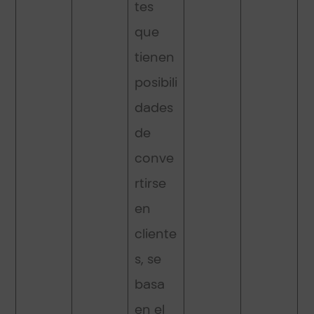
tes
que
tienen
posibili
dades
de
conve
rtirse
en
cliente
s, se
basa
en el