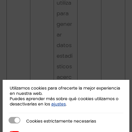
utiliza
para
gener
ar
datos
estadí
sticos
acerc
a de
Utilizamos cookies para ofrecerte la mejor experiencia
en nuestra web.
cómo
Puedes aprender más sobre qué cookies utilizamos o
desactivarlas en los
ajustes
.
utiliza
el
Cookies estrictamente necesarias
Cookies estrictamente necesarias
visitan