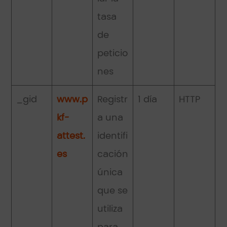
tasa
de
peticio
nes
_gid
www.p
Registr
1 día
HTTP
kf-
a una
attest.
identifi
es
cación
única
que se
utiliza