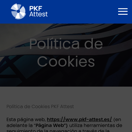
Política de
Cookies
Política de Cookies PKF Attest
Esta página web,
https://www.pkf-attest.es/
(en
adelante la “
Página Web”)
utiliza herramientas de
seguimiento de la navegación a través de la