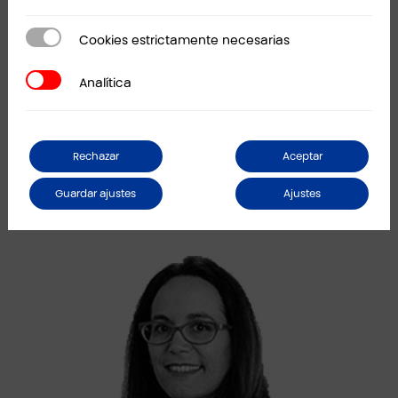
Tax Lease
Cookies estrictamente necesarias
Cookies estrictamente necesarias
Proyectos Europeos
Analítica
Analítica
Rechazar
Aceptar
Guardar ajustes
Ajustes
Contáctanos