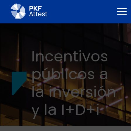
Incentivos
públicos a
la inversión
y la I+D+i