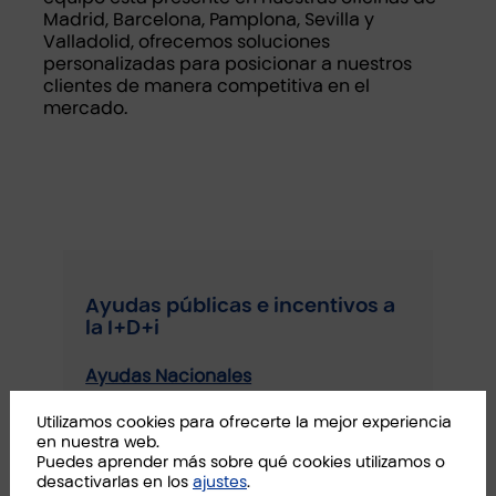
Madrid, Barcelona, Pamplona, Sevilla y
Valladolid, ofrecemos soluciones
personalizadas para posicionar a nuestros
clientes de manera competitiva en el
mercado.
Ayudas públicas e incentivos a
la I+D+i
Ayudas Nacionales
Utilizamos cookies para ofrecerte la mejor experiencia
Incentivos Fiscales
en nuestra web.
Puedes aprender más sobre qué cookies utilizamos o
desactivarlas en los
ajustes
.
Bonificaciones