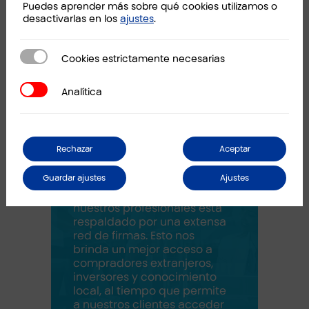
Puedes aprender más sobre qué cookies utilizamos o
desactivarlas en los
ajustes
.
Cookies estrictamente necesarias
Cookies estrictamente necesarias
Analítica
Analítica
Nuestra
propuesta de
Rechazar
Aceptar
valor
Guardar ajustes
Ajustes
El asesoramiento de
nuestros profesionales está
respaldado por una extensa
red de firmas. Esto nos
brinda un mejor acceso a
compradores extranjeros,
inversores y conocimiento
local, al tiempo que permite
a nuestros clientes acceder