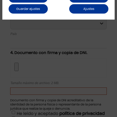
Guardar ajustes
Ajustes
Código postal
País
4. Documento con firma y copia de DNI.
Tamaño máximo de archivo: 2 MB.
Documento con firma y copia de DNI acreditativo de la
identidad de la persona física o representante de la persona
jurídica que realiza la queja o denuncia.
He leído y aceptado
política de privacidad