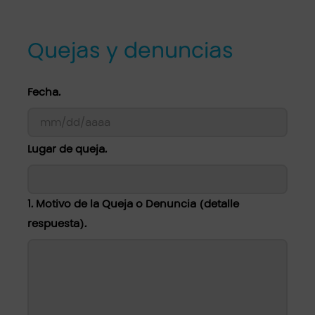
Quejas y denuncias
Fecha.
MM
Lugar de queja.
barra
DD
barra
1. Motivo de la Queja o Denuncia (detalle
respuesta).
AAAA