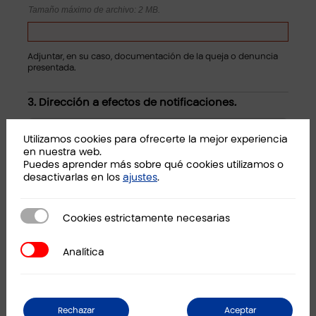
Tamaño máximo de archivo: 2 MB.
Adjuntar, en su caso, documentación de la queja o denuncia
presentada.
3. Dirección a efectos de notificaciones.
Utilizamos cookies para ofrecerte la mejor experiencia
en nuestra web.
Dirección
Puedes aprender más sobre qué cookies utilizamos o
desactivarlas en los
ajustes
.
Cookies estrictamente necesarias
Cookies estrictamente necesarias
Ciudad
Analítica
Analítica
Provincia
Rechazar
Aceptar