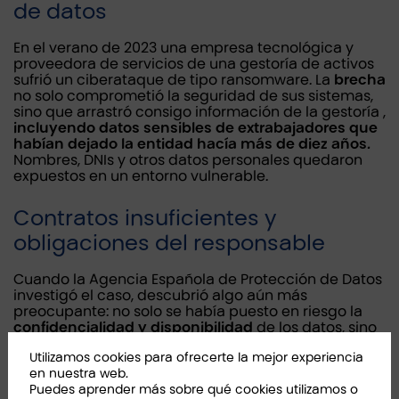
de datos
En el verano de 2023 una empresa tecnológica y
proveedora de servicios de una gestoría de activos
sufrió un ciberataque de tipo ransomware. La
brecha
no solo comprometió la seguridad de sus sistemas,
sino que arrastró consigo información de la gestoría ,
incluyendo datos sensibles de extrabajadores que
habían dejado la entidad hacía más de diez años.
Nombres, DNIs y otros datos personales quedaron
expuestos en un entorno vulnerable.
Contratos insuficientes y
obligaciones del responsable
Cuando la Agencia Española de Protección de Datos
investigó el caso, descubrió algo aún más
preocupante: no solo se había puesto en riesgo la
confidencialidad y disponibilidad
de los datos, sino
que además el
contrato
entre la gestoría y su
Utilizamos cookies para ofrecerte la mejor experiencia
encargado del tratamiento era
insuficiente
, porque
en nuestra web.
se limitaba a cláusulas genéricas
que
no
Puedes aprender más sobre qué cookies utilizamos o
detallaban las medidas de seguridad a aplicar ni