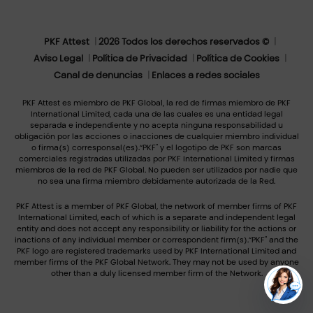
PKF Attest
2026 Todos los derechos reservados ©
Aviso Legal
Política de Privacidad
Política de Cookies
Canal de denuncias
Enlaces a redes sociales
PKF Attest es miembro de PKF Global, la red de firmas miembro de PKF
International Limited, cada una de las cuales es una entidad legal
separada e independiente y no acepta ninguna responsabilidad u
obligación por las acciones o inacciones de cualquier miembro individual
o firma(s) corresponsal(es).“PKF" y el logotipo de PKF son marcas
comerciales registradas utilizadas por PKF International Limited y firmas
miembros de la red de PKF Global. No pueden ser utilizados por nadie que
no sea una firma miembro debidamente autorizada de la Red.
PKF Attest is a member of PKF Global, the network of member firms of PKF
International Limited, each of which is a separate and independent legal
entity and does not accept any responsibility or liability for the actions or
inactions of any individual member or correspondent firm(s).“PKF" and the
PKF logo are registered trademarks used by PKF International Limited and
member firms of the PKF Global Network. They may not be used by anyone
other than a duly licensed member firm of the Network.
ES