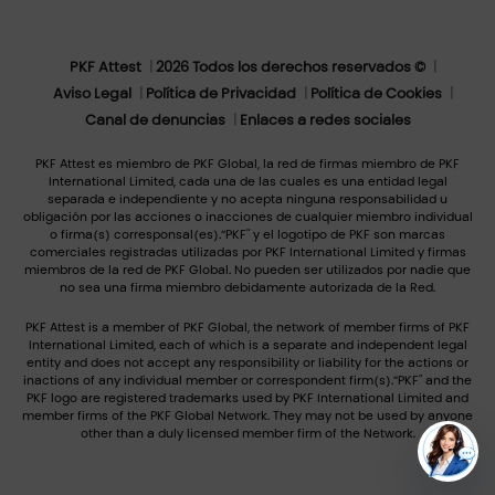
PKF Attest
2026 Todos los derechos reservados ©
Aviso Legal
Política de Privacidad
Política de Cookies
Canal de denuncias
Enlaces a redes sociales
PKF Attest es miembro de PKF Global, la red de firmas miembro de PKF
International Limited, cada una de las cuales es una entidad legal
separada e independiente y no acepta ninguna responsabilidad u
obligación por las acciones o inacciones de cualquier miembro individual
o firma(s) corresponsal(es).“PKF" y el logotipo de PKF son marcas
comerciales registradas utilizadas por PKF International Limited y firmas
miembros de la red de PKF Global. No pueden ser utilizados por nadie que
no sea una firma miembro debidamente autorizada de la Red.
PKF Attest is a member of PKF Global, the network of member firms of PKF
International Limited, each of which is a separate and independent legal
entity and does not accept any responsibility or liability for the actions or
inactions of any individual member or correspondent firm(s).“PKF" and the
PKF logo are registered trademarks used by PKF International Limited and
member firms of the PKF Global Network. They may not be used by anyone
other than a duly licensed member firm of the Network.
ES