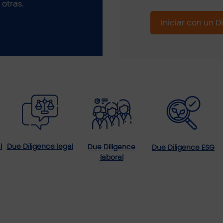
 otras.
Iniciar con un 
l
Due Diligence legal
Due Diligence
Due Diligence ESG
laboral