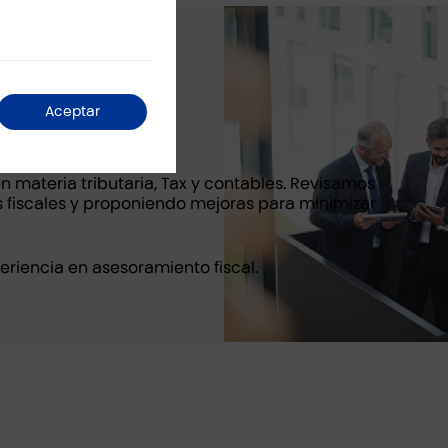
Aceptar
eración.
en materia tributaria, Tax y contables. Revisamos
s fiscales y proponiendo mejoras para minimizar
riencia en asesoramiento fiscal.