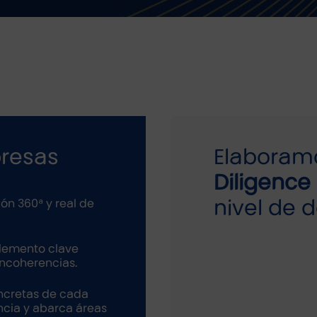
presas
Elabora
Diligence 
nivel de 
ión 360ª y real de
elemento clave
incoherencias.
oncretas de cada
ncia y abarca áreas