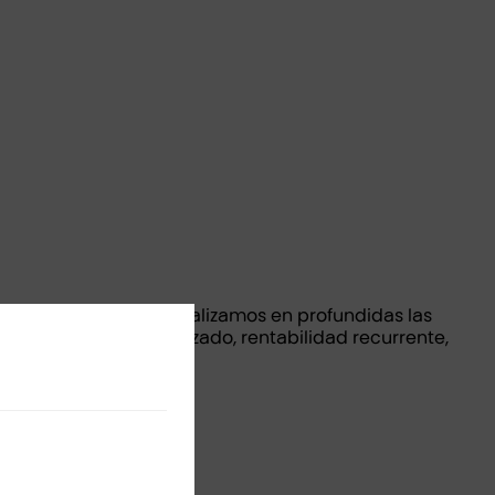
ieros de la empresa. Analizamos en profundidas las
ros como EBITDA normalizado, rentabilidad recurrente,