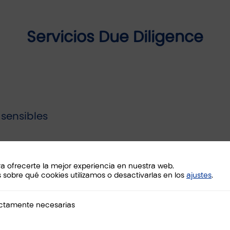
Servicios Due Diligence
 sensibles
 detectar contingencias en relación con los datos financ
 capital , KPI´s clave y principales indicadores financie
ra ofrecerte la mejor experiencia en nuestra web.
sobre qué cookies utilizamos o desactivarlas en los
ajustes
.
andes empresas o cotizadas.
mente necesarias
ictamente necesarias