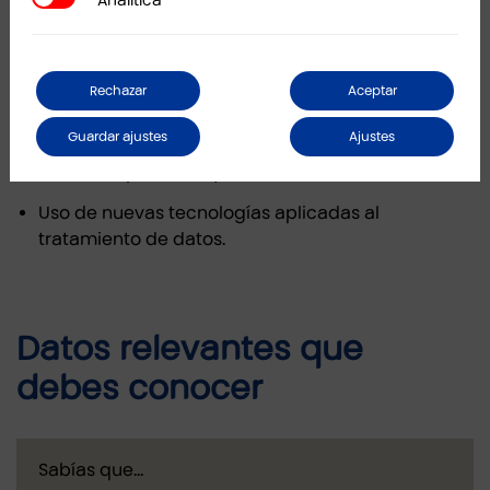
Analítica
Analítica
adecuación, especialmente en áreas como:
Auditoría de proveedores.
Rechazar
Aceptar
Revisión de bases legales.
Guardar ajustes
Ajustes
Solicitudes y tratamiento de datos especialmente
sensibles (como DNI).
Uso de nuevas tecnologías aplicadas al
tratamiento de datos.
Datos relevantes que
debes conocer
Sabías que…