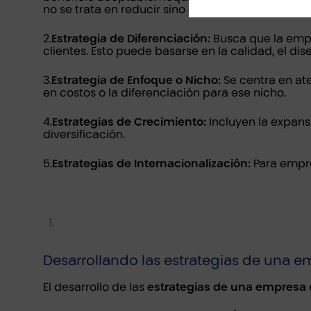
no se trata en reducir sino en transformar.
2.
Estrategia de Diferenciación:
Busca que la empr
clientes. Esto puede basarse en la calidad, el diseñ
3.
Estrategia de Enfoque o Nicho:
Se centra en at
en costos o la diferenciación para ese nicho.
4.
Estrategias de Crecimiento:
Incluyen la expans
diversificación.
5.
Estrategias de Internacionalización:
Para empre
Desarrollando las estrategias de una 
El desarrollo de las
estrategias de una empresa