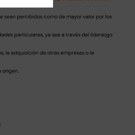
ue sean percibidos como de mayor valor por los
es particulares, ya sea a través del liderazgo
, la adquisición de otras empresas o la
 origen.
: