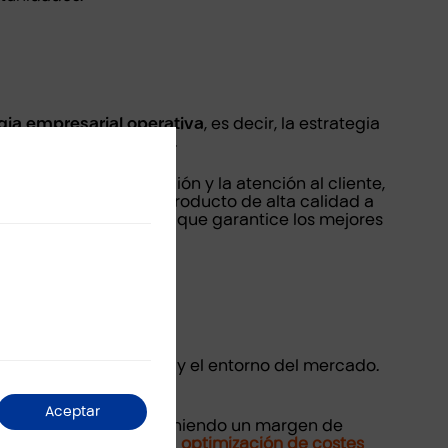
gia empresarial operativa
, es decir, la estrategia
e el “qué” y el “cómo”.
roducción, la distribución y la atención al cliente,
general es ofrecer un producto de alta calidad a
a cadena de suministro que garantice los mejores
 objetivos, recursos y el entorno del mercado.
Aceptar
e la competencia, manteniendo un margen de
ro artículo nuestro, la
optimización de costes