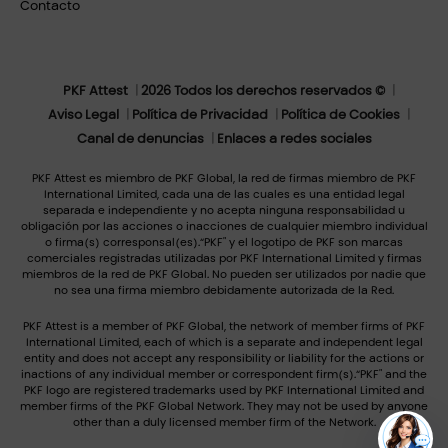
Contacto
PKF Attest
2026 Todos los derechos reservados ©
Aviso Legal
Política de Privacidad
Política de Cookies
Canal de denuncias
Enlaces a redes sociales
PKF Attest es miembro de PKF Global, la red de firmas miembro de PKF
International Limited, cada una de las cuales es una entidad legal
separada e independiente y no acepta ninguna responsabilidad u
obligación por las acciones o inacciones de cualquier miembro individual
o firma(s) corresponsal(es).“PKF" y el logotipo de PKF son marcas
comerciales registradas utilizadas por PKF International Limited y firmas
miembros de la red de PKF Global. No pueden ser utilizados por nadie que
no sea una firma miembro debidamente autorizada de la Red.
PKF Attest is a member of PKF Global, the network of member firms of PKF
International Limited, each of which is a separate and independent legal
entity and does not accept any responsibility or liability for the actions or
inactions of any individual member or correspondent firm(s).“PKF" and the
PKF logo are registered trademarks used by PKF International Limited and
member firms of the PKF Global Network. They may not be used by anyone
other than a duly licensed member firm of the Network.