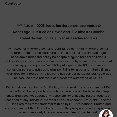
Contacto
PKF Attest
2026 Todos los derechos reservados ©
Aviso Legal
Política de Privacidad
Política de Cookies
Canal de denuncias
Enlaces a redes sociales
PKF Attest es miembro de PKF Global, la red de firmas miembro de PKF
International Limited, cada una de las cuales es una entidad legal
separada e independiente y no acepta ninguna responsabilidad u
obligación por las acciones o inacciones de cualquier miembro individual
o firma(s) corresponsal(es).“PKF" y el logotipo de PKF son marcas
comerciales registradas utilizadas por PKF International Limited y firmas
miembros de la red de PKF Global. No pueden ser utilizados por nadie que
no sea una firma miembro debidamente autorizada de la Red.
PKF Attest is a member of PKF Global, the network of member firms of PKF
International Limited, each of which is a separate and independent legal
entity and does not accept any responsibility or liability for the actions or
inactions of any individual member or correspondent firm(s).“PKF" and the
PKF logo are registered trademarks used by PKF International Limited and
member firms of the PKF Global Network. They may not be used by anyone
other than a duly licensed member firm of the Network.