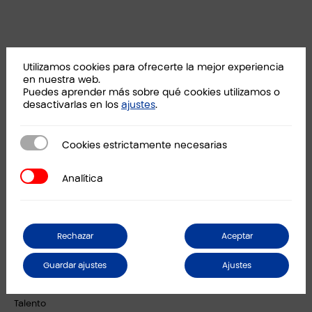
PKF Attest
Utilizamos cookies para ofrecerte la mejor experiencia
Servicios
en nuestra web.
Puedes aprender más sobre qué cookies utilizamos o
Sectores
desactivarlas en los
ajustes
.
Ubicaciones
Políticas corporativas y certificados
Cookies estrictamente necesarias
Cookies estrictamente necesarias
Área de Comunicación
Analítica
Analítica
Actualidad
Vídeos corporativos
Notas de prensa
Rechazar
Aceptar
Eventos
Guardar ajustes
Ajustes
Conecta con nosotros
Talento