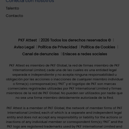
Conecta con nosotros
Talento
Contacto
PKF Attest
2026 Todos los derechos reservados ©
Aviso Legal
Política de Privacidad
Política de Cookies
Canal de denuncias
Enlaces a redes sociales
PKF Attest es miembro de PKF Global, la red de firmas miembro de PKF
International Limited, cada una de las cuales es una entidad legal
separada e independiente y no acepta ninguna responsabilidad u
obligación por las acciones o inacciones de cualquier miembro individual
o firma(s) corresponsal(es).“PKF" y el logotipo de PKF son marcas
comerciales registradas utilizadas por PKF International Limited y firmas
miembros de la red de PKF Global. No pueden ser utilizados por nadie que
no sea una firma miembro debidamente autorizada de la Red.
PKF Attest is a member of PKF Global, the network of member firms of PKF
International Limited, each of which is a separate and independent legal
entity and does not accept any responsibility or liability for the actions or
inactions of any individual member or correspondent firm(s).“PKF" and the
PKF logo are registered trademarks used by PKF International Limited and