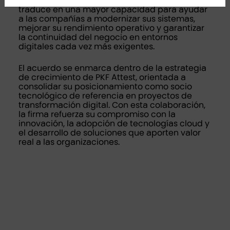
aplicaciones empresariales en la nube. Esto se
traduce en una mayor capacidad para ayudar
a las compañías a modernizar sus sistemas,
mejorar su rendimiento operativo y garantizar
la continuidad del negocio en entornos
digitales cada vez más exigentes.
El acuerdo se enmarca dentro de la estrategia
de crecimiento de PKF Attest, orientada a
consolidar su posicionamiento como socio
tecnológico de referencia en proyectos de
transformación digital. Con esta colaboración,
la firma refuerza su compromiso con la
innovación, la adopción de tecnologías cloud y
el desarrollo de soluciones que aporten valor
real a las organizaciones.