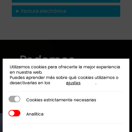
Factura electrónica
Podemos
Utilizamos cookies para ofrecerte la mejor experiencia
ayudarte a
en nuestra web.
Puedes aprender más sobre qué cookies utilizamos o
desactivarlas en los
ajustes
.
solicitar el
bono o llevar a
Cookies estrictamente necesarias
Cookies estrictamente necesarias
cabo tu
Analítica
Analítica
proyecto