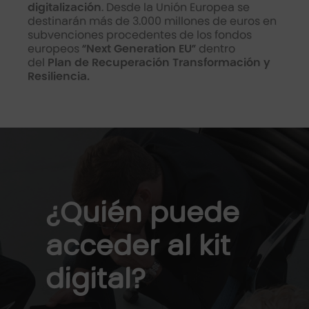
digitalización
. Desde la Unión Europea se
destinarán más de 3.000 millones de euros en
subvenciones procedentes de los fondos
europeos
“Next Generation EU”
dentro
del
Plan de Recuperación Transformación y
Resiliencia.
¿Quién puede
acceder al kit
digital?