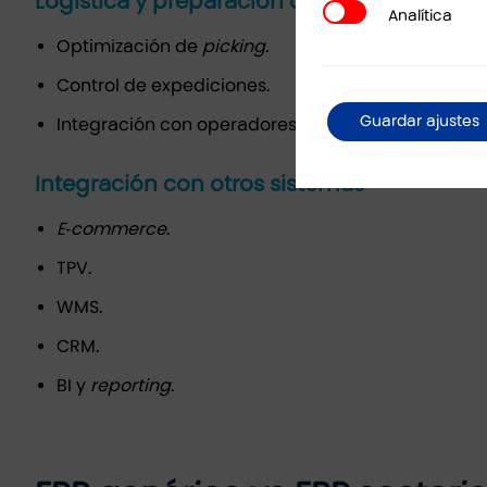
Logística y preparación de pedidos
Analítica
Analítica
Optimización de
picking
.
Control de expediciones.
Guardar ajustes
Integración con operadores logísticos.
Integración con otros sistemas
E‑commerce
.
TPV.
WMS.
CRM.
BI y
reporting
.