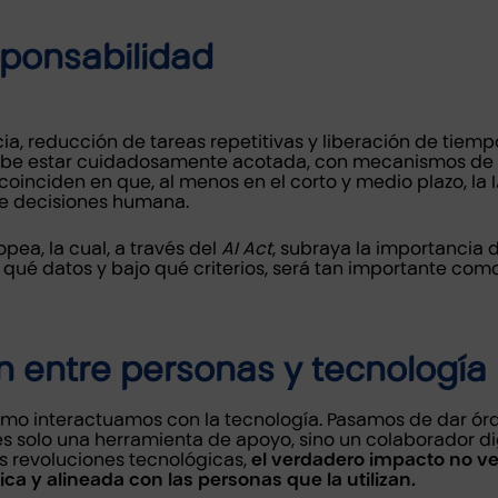
sponsabilidad
cia, reducción de tareas repetitivas y liberación de tiem
be estar cuidadosamente acotada, con mecanismos de sup
coinciden en que, al menos en el corto y medio plazo, la
de decisiones humana.
ea, la cual, a través del
AI Act
, subraya la importancia 
ué datos y bajo qué criterios, será tan importante como 
n entre personas y tecnología
mo interactuamos con la tecnología. Pasamos de dar órde
 es solo una herramienta de apoyo, sino un colaborador d
s revoluciones tecnológicas,
el verdadero impacto no ven
a y alineada con las personas que la utilizan.