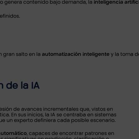
s o genera contenido bajo demanda, la
inteligencia artif
efinidos.
n gran salto en la
automatización inteligente
y la toma d
 de la IA
sucesión de avances incrementales que, vistos en
a. En sus inicios, la IA se centraba en sistemas
e un experto definiera cada posible escenario.
automático
, capaces de encontrar patrones en
significativas en predicción, clasificación o