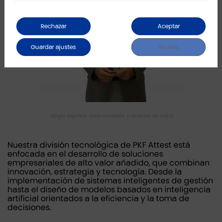
Rechazar
Aceptar
Guardar ajustes
Ajustes
Sérgio Baptista, socio fundador y director de Xolyd
Nuestra división tecnológica de PKF Attest está
enfocada en el desarrollo de soluciones
empresariales de alto valor añadido, que combinan
innovación, estrategia y tecnología. Desde la
implementación de sistemas inteligentes de gestión
hasta el diseño de modelos basados en inteligencia
artificial orientados a la eficiencia y la toma de
decisiones.