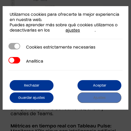
Utilizamos cookies para ofrecerte la mejor experiencia
en nuestra web.
Puedes aprender más sobre qué cookies utilizamos o
desactivarlas en los
ajustes
.
Cookies estrictamente necesarias
Cookies estrictamente necesarias
Principales ventajas de la Tableau App
Analítica
Analítica
para Microsoft Teams
Acceso directo a insights:
Visualiza y comparte
Rechazar
Aceptar
paneles de control sin cambiar de aplicación.
Guardar ajustes
Ajustes
Colaboración mejorada:
Análisis de datos en
tiempo real dentro de reuniones, chats y
canales de Teams.
Métricas en tiempo real con Tableau Pulse: