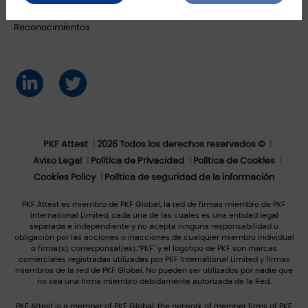
Firma
Reconocimientos
PKF Attest
2026 Todos los derechos reservados ©
Aviso Legal
Política de Privacidad
Política de Cookies
Cookies Policy
Política de seguridad de la información
PKF Attest es miembro de PKF Global, la red de firmas miembro de PKF
International Limited, cada una de las cuales es una entidad legal
separada e independiente y no acepta ninguna responsabilidad u
obligación por las acciones o inacciones de cualquier miembro individual
o firma(s) corresponsal(es).“PKF" y el logotipo de PKF son marcas
comerciales registradas utilizadas por PKF International Limited y firmas
miembros de la red de PKF Global. No pueden ser utilizados por nadie que
no sea una firma miembro debidamente autorizada de la Red.
PKF Attest is a member of PKF Global, the network of member firms of PKF