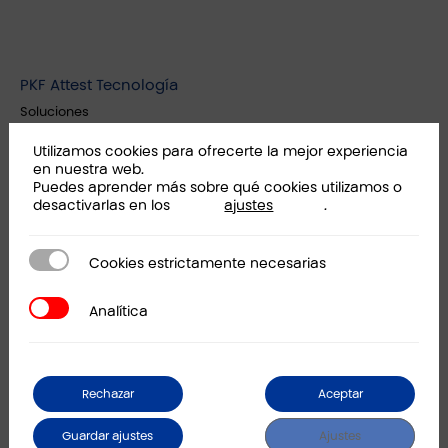
PKF Attest Tecnología
Soluciones
Casos de éxito
Utilizamos cookies para ofrecerte la mejor experiencia
Partner
en nuestra web.
Puedes aprender más sobre qué cookies utilizamos o
Talento
desactivarlas en los
ajustes
.
Kit Consulting
Cookies estrictamente necesarias
Cookies estrictamente necesarias
PKF Attest
Ubicaciones
Analítica
Analítica
Eventos
Actualidad
Políticas corporativas
Rechazar
Aceptar
PKF Internacional
Guardar ajustes
Ajustes