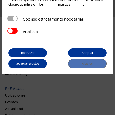
desactivarlas en los
ajustes
.
Cookies estrictamente necesarias
Cookies estrictamente necesarias
Analítica
Analítica
PKF Attest Tecnología
Soluciones
Rechazar
Aceptar
Casos de éxito
Partner
Guardar ajustes
Ajustes
Talento
Kit Consulting
PKF Attest
Ubicaciones
Eventos
Actualidad